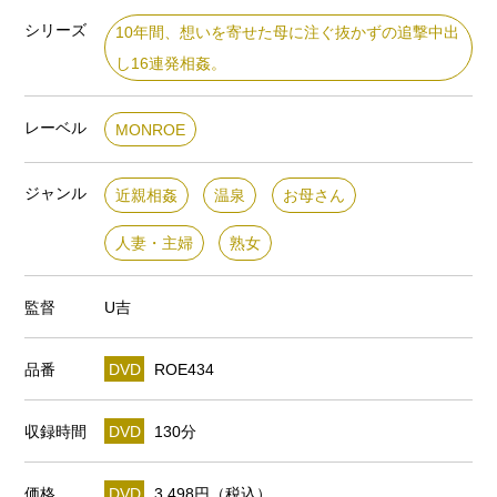
シリーズ
10年間、想いを寄せた母に注ぐ抜かずの追撃中出
し16連発相姦。
レーベル
MONROE
ジャンル
近親相姦
温泉
お母さん
人妻・主婦
熟女
監督
U吉
品番
DVD
ROE434
収録時間
DVD
130分
価格
DVD
3,498円（税込）