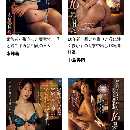
家族皆が巣立った実家で、 母
10年間、想いを寄せた母に注
と過ごす近親相姦の日々―。
ぐ抜かずの追撃中出し16連発
相姦。
永峰椿
中島美南