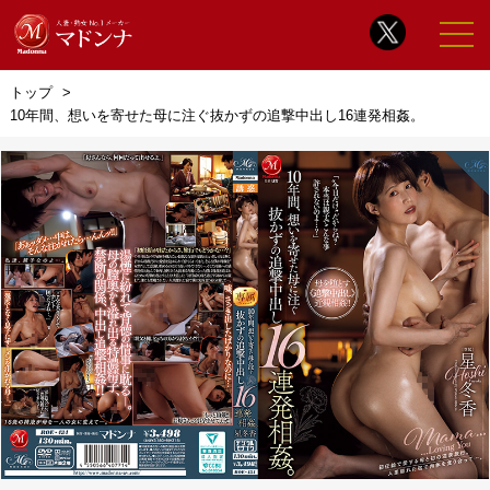
トップ
10年間、想いを寄せた母に注ぐ抜かずの追撃中出し16連発相姦。