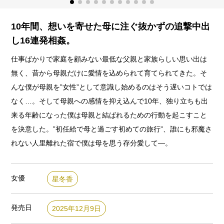
10年間、想いを寄せた母に注ぐ抜かずの追撃中出
し16連発相姦。
仕事ばかりで家庭を顧みない最低な父親と家族らしい思い出は
無く、昔から母親だけに愛情を込められて育てられてきた。そ
んな僕が母親を”女性”として意識し始めるのはそう遅いコトでは
なく…。そして母親への感情を抑え込んで10年、独り立ちも出
来る年齢になった僕は母親と結ばれるための行動を起こすこと
を決意した。”初任給で母と過ごす初めての旅行”、誰にも邪魔さ
れない人里離れた宿で僕は母を思う存分愛して―。
女優
星冬香
発売日
2025年12月9日