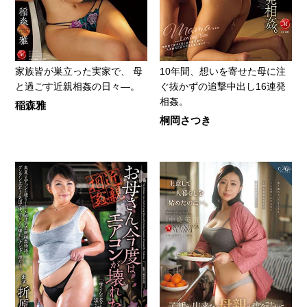
家族皆が巣立った実家で、 母
10年間、想いを寄せた母に注
と過ごす近親相姦の日々―。
ぐ抜かずの追撃中出し16連発
相姦。
稲森雅
桐岡さつき