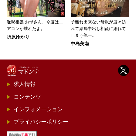
近親相姦 お母さん、今度はエ
子離れ出来ない母親が度々訪
アコンが壊れたよ。
れて結局中出し相姦に溺れて
しまう俺ー。
折原ゆかり
中島美南
求人情報
コンテンツ
インフォメーション
プライバシーポリシー