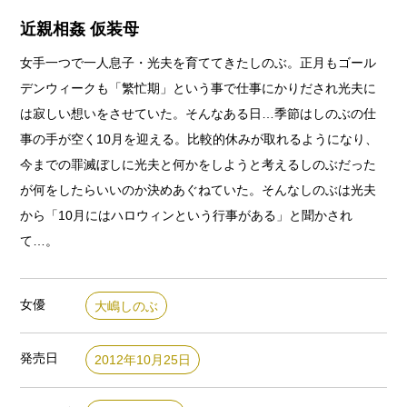
近親相姦 仮装母
女手一つで一人息子・光夫を育ててきたしのぶ。正月もゴール
デンウィークも「繁忙期」という事で仕事にかりだされ光夫に
は寂しい想いをさせていた。そんなある日…季節はしのぶの仕
事の手が空く10月を迎える。比較的休みが取れるようになり、
今までの罪滅ぼしに光夫と何かをしようと考えるしのぶだった
が何をしたらいいのか決めあぐねていた。そんなしのぶは光夫
から「10月にはハロウィンという行事がある」と聞かされ
て…。
女優
大嶋しのぶ
発売日
2012年10月25日