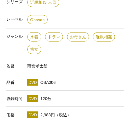
シリーズ
近親相姦 ○○母
レーベル
Obasan
ジャンル
水着
ドラマ
お母さん
近親相姦
熟女
監督
雨宮孝太郎
品番
DVD
OBA006
収録時間
DVD
120分
価格
DVD
2,983円（税込）