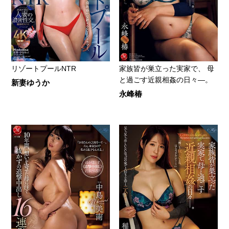
リゾートプールNTR
家族皆が巣立った実家で、 母
と過ごす近親相姦の日々―。
新妻ゆうか
永峰椿