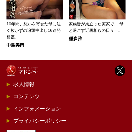
10年間、想いを寄せた母に注
家族皆が巣立った実家で、 母
ぐ抜かずの追撃中出し16連発
と過ごす近親相姦の日々―。
相姦。
稲森雅
中島美南
求人情報
コンテンツ
インフォメーション
プライバシーポリシー