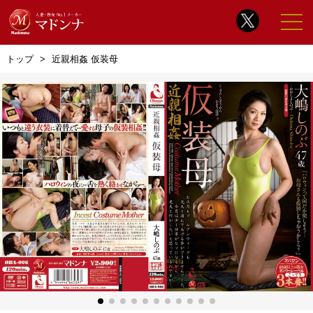
トップ
近親相姦 仮装母