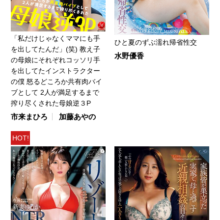
「私だけじゃなくママにも手
ひと夏のずぶ濡れ帰省性交
を出してたんだ」(笑) 教え子
水野優香
の母娘にそれぞれコッソリ手
を出してたインストラクター
の僕 怒るどころか共有肉バイ
ブとして 2人が満足するまで
搾り尽くされた母娘逆３P
市来まひろ
加藤あやの
HOT!