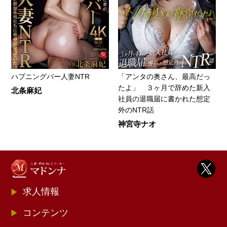
ハプニングバー人妻NTR
「アンタの奥さん、最高だっ
たよ」 ３ヶ月で辞めた新入
北条麻妃
社員の退職届に書かれた想定
外のNTR話
神宮寺ナオ
求人情報
コンテンツ