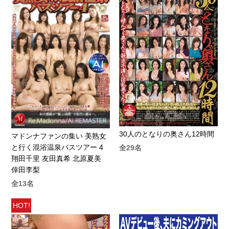
30人のとなりの奥さん12時間
マドンナファンの集い 美熟女
と行く混浴温泉バスツアー 4
全29名
翔田千里 友田真希 北原夏美
倖田李梨
全13名
HOT!